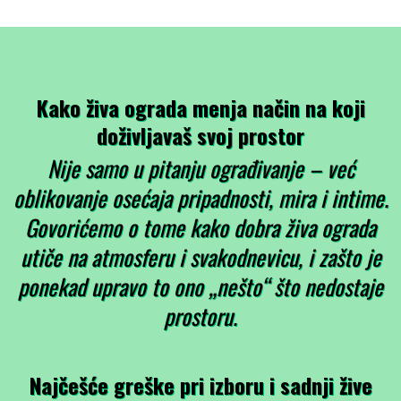
Kako živa ograda menja način na koji
doživljavaš svoj prostor
Nije samo u pitanju ograđivanje – već
oblikovanje osećaja pripadnosti, mira i intime.
Govorićemo o tome kako dobra živa ograda
utiče na atmosferu i svakodnevicu, i zašto je
ponekad upravo to ono „nešto“ što nedostaje
prostoru.
Najčešće greške pri izboru i sadnji žive