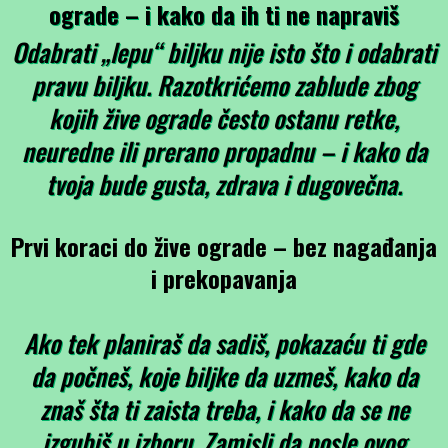
ograde – i kako da ih ti ne napraviš
Odabrati „lepu“ biljku nije isto što i odabrati
pravu
biljku. Razotkrićemo zablude zbog
kojih žive ograde često ostanu retke,
neuredne ili prerano propadnu – i kako da
tvoja bude gusta, zdrava i dugovečna.
Prvi koraci do žive ograde – bez nagađanja
i prekopavanja
Ako tek planiraš da sadiš, pokazaću ti gde
da počneš, koje biljke da uzmeš, kako da
znaš šta ti zaista treba, i kako da se ne
izgubiš u izboru. Zamisli da posle ovog