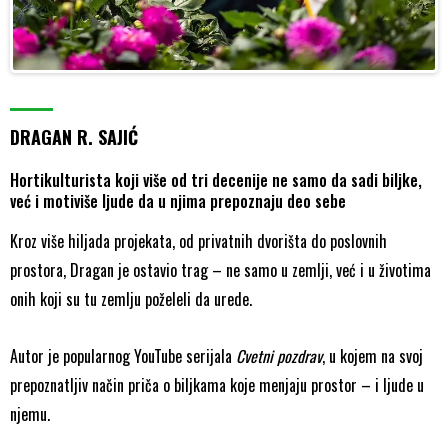
DRAGAN R. SAJIĆ
Hortikulturista koji više od tri decenije ne samo da sadi biljke,
već i motiviše ljude da u njima prepoznaju deo sebe
Kroz više hiljada projekata, od privatnih dvorišta do poslovnih
prostora, Dragan je ostavio trag – ne samo u zemlji, već i u životima
onih koji su tu zemlju poželeli da urede.
Autor je popularnog YouTube serijala
Cvetni pozdrav
, u kojem na svoj
prepoznatljiv način priča o biljkama koje menjaju prostor – i ljude u
njemu.