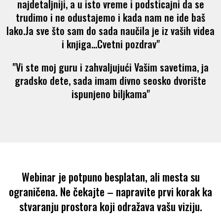
najdetaljniji, a u isto vreme i podsticajni da se
trudimo i ne odustajemo i kada nam ne ide baš
lako.Ja sve što sam do sada naučila je iz vaših videa
i knjiga...Cvetni pozdrav"
"Vi ste moj guru i zahvaljujući Vašim savetima, ja
gradsko dete, sada imam divno seosko dvorište
ispunjeno biljkama"
Webinar je potpuno besplatan, ali mesta su
ograničena. Ne čekajte – napravite prvi korak ka
stvaranju prostora koji odražava vašu viziju.