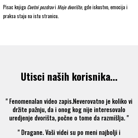
Pisac knjiga
Cvetni pozdrav
i
Moje dvorište
, gde iskustvo, emocija i
praksa staju na istu stranicu.
Utisci naših korisnika...
" Fenomenalan video zapis.Neverovatno je koliko vi
držite pažnju, da i onog kog nije interesovalo
uredjenje dvorišta, počne o tome da razmišlja. "
" Dragane. Vaši videi su po meni najbolji i